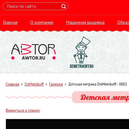
Главная
О компании
Машинная вышивка
Обра
›
›
›
Главная
DeMetrikoff
Галерея
Детская метрика DeMetrikoff - 0002
Детская метри
Вернуться к списку