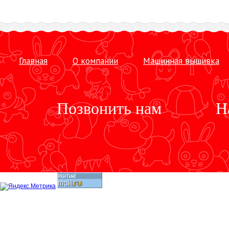
Главная
О компании
Машинная вышивка
Позвонить нам
Н