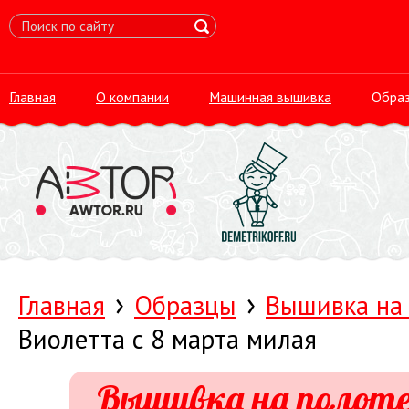
Главная
О компании
Машинная вышивка
Обра
›
›
Главная
Образцы
Вышивка на
Виолетта с 8 марта милая
Вышивка на полоте