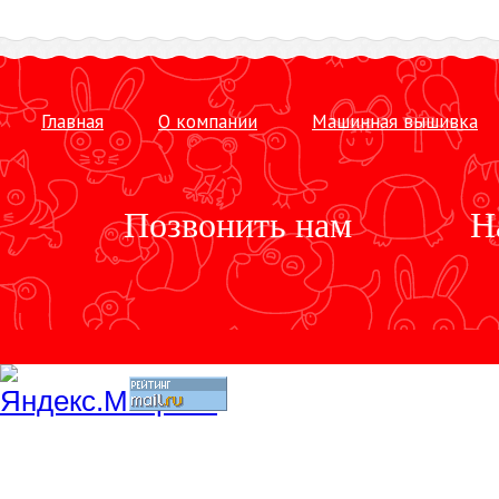
Главная
О компании
Машинная вышивка
Позвонить нам
Н