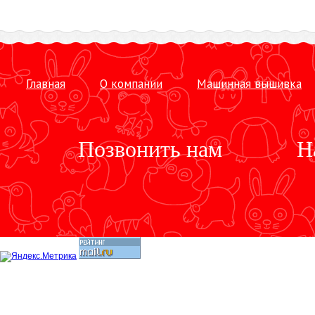
Главная
О компании
Машинная вышивка
Позвонить нам
Н