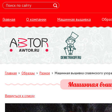
Главная
О компании
Машинная вышивка
Обра
›
›
›
Главная
Образцы
Разное
Машинная вышивка славянского узор
Машинная выши
Вернуться к списку