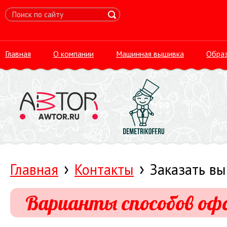
Главная
О компании
Машинная вышивка
Обра
›
›
Главная
Контакты
Заказать в
Варианты способов оф