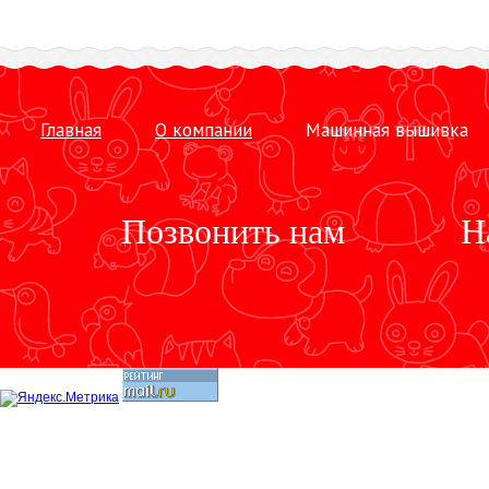
Главная
О компании
Машинная вышивка
Позвонить нам
Н