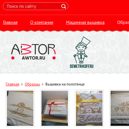
Главная
О компании
Машинная вышивка
Обра
›
›
Главная
Образцы
Вышивка на полотенце