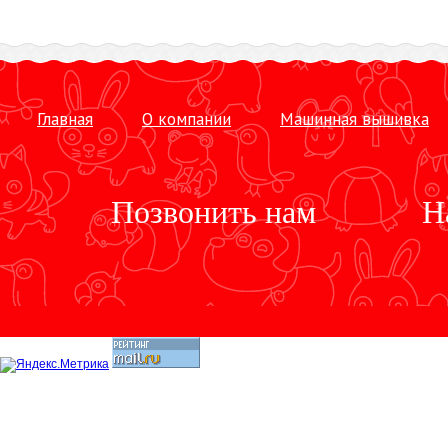
Главная
О компании
Машинная вышивка
Позвонить нам
Н